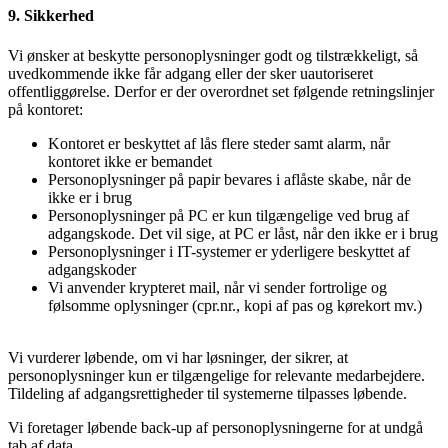
9. Sikkerhed
Vi ønsker at beskytte personoplysninger godt og tilstrækkeligt, så
uvedkommende ikke får adgang eller der sker uautoriseret
offentliggørelse. Derfor er der overordnet set følgende retningslinjer
på kontoret:
Kontoret er beskyttet af lås flere steder samt alarm, når
kontoret ikke er bemandet
Personoplysninger på papir bevares i aflåste skabe, når de
ikke er i brug
Personoplysninger på PC er kun tilgængelige ved brug af
adgangskode. Det vil sige, at PC er låst, når den ikke er i brug
Personoplysninger i IT-systemer er yderligere beskyttet af
adgangskoder
Vi anvender krypteret mail, når vi sender fortrolige og
følsomme oplysninger (cpr.nr., kopi af pas og kørekort mv.)
Vi vurderer løbende, om vi har løsninger, der sikrer, at
personoplysninger kun er tilgængelige for relevante medarbejdere.
Tildeling af adgangsrettigheder til systemerne tilpasses løbende.
Vi foretager løbende back-up af personoplysningerne for at undgå
tab af data.