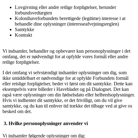
Lovgivning eller andre retlige forpligtelser, herunder
forbundsvedtægten
Kolonihaveforbundets berettigede (legitime) interesse i at
behandle dine oplysninger (interesseafvejningsreglen)
Samtykke
Kontrakt
Vi indsamler, behandler og opbevarer kun personoplysninger i det
omfang, det er nødvendigt for at opfylde vores formål eller andre
retlige forpligtelser.
I det omfang vi selvstændigt indsamler oplysninger om dig, som
ikke umiddelbart er nødvendige for at opfylde Forbundets formål
eller retslige forpligtelser, beder vi først om dit samtykke. Dette kan
eksempelvis være billeder i Havebladet og på Dialognet. Det kan
også være oplysninger om din fødselsdato eller helbredsoplysninger.
Hvis vi indhenter dit samtykke, er det frivilligt, om du vil give
samtykke, og du kan til enhver tid trække det tilbage ved at give os
besked om det.
3. Hvilke personoplysninger anvender vi
Vi indsamler følgende oplysninger om dig: