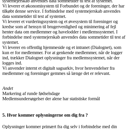
systemejerskab anvendes data sommetider til test af systemet.
Vi leverer et økonomisystem til Forbundet og de foreninger, der har
tilkøbt denne service. I forbindelse med systemejerskab anvendes
data sommetider til test af systemet.
Vi leverer et vurderingssystem og et øvesystem til foreninger og
kredse som af hensyn til brugervenlighed og minimering af fejl
henter data om medlemmer og havelodder i medlemssystemet. I
forbindelse med systemejerskab anvendes data sommetider til test af
systemet.
Vi leverer en offentlig hjemmeside og et intranet (Dialognet), som
kun er for medlemmer. For at genkende medlemmer, når de logger
ind, trækker Dialognet oplysninger fra medlemssystemet, når der
logges ind.
Vi anvender internt et digitalt sagsarkiv, hvor henvendelser fra
medlemmer og foreninger gemmes så længe det er relevant.
Andet
Markering af runde fødselsdage
Medlemsundersøgelser der alene har statistiske formål
5. Hvor kommer oplysningerne om dig fra ?
Oplysninger kommer primært fra dig selv i forbindelse med din