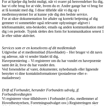
For at hjælpe dig bedst muligt, når vi svarer på henvendelser fra dig,
har vi ofte brug for at vide, hvem du er. Andre gange har vi brug for
at få kontakt med dig. I disse tilfælde slår vi dig op i
medlemssystemet for at kunne yde dig den bedste service.
For at sikre dokumentation for aftaler og korrekt betjening af dig
gemmer vi sommetider også relevante oplysninger afgivet i
telefonsamtaler, sms-beskeder, emails og anden kommunikation med
dig i en periode. Typisk slettes den form for kommunikation senest 1
år efter sidste aktivitet.
Services som er en konsekvens af dit medlemskab
Udgivelse af et medlemsblad (Havebladet) – Her bruger vi dit navn
og adresse, når vi sender bladet til dig.
Havepræmiering – Vi registrerer om du har vundet en havepræmie
samt det år, hvor du har vundet den.
Ved forsendelse af varer, dokumenter, nyhedsmails eller lignende
benytter vi dine kontaktinformationer (postadresse eller e-
mailadresse)
Drift af Forbundet, herunder Forbundets udvalg, jf.
Forbundsvedtægten
Vi registrerer visse tillidshverv i Forbundet (f.eks. medlemmer af
Hovedbestyrelsen, Forretningsudvalget osv.) Registreringen sker