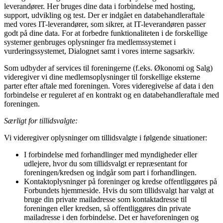
leverandører. Her bruges dine data i forbindelse med hosting,
support, udvikling og test. Der er indgået en databehandleraftale
med vores IT-leverandører, som sikrer, at IT-leverandøren passer
godt på dine data. For at forbedre funktionaliteten i de forskellige
systemer genbruges oplysninger fra medlemssystemet i
vurderingssystemet, Dialognet samt i vores interne sagsarkiv.
Som udbyder af services til foreningerne (f.eks. Økonomi og Salg)
videregiver vi dine medlemsoplysninger til forskellige eksterne
parter efter aftale med foreningen. Vores videregivelse af data i den
forbindelse er reguleret af en kontrakt og en databehandleraftale med
foreningen.
Særligt for tillidsvalgte:
Vi videregiver oplysninger om tillidsvalgte i følgende situationer:
I forbindelse med forhandlinger med myndigheder eller
udlejere, hvor du som tillidsvalgt er repræsentant for
foreningen/kredsen og indgår som part i forhandlingen.
Kontaktoplysninger på foreninger og kredse offentliggøres på
Forbundets hjemmeside. Hvis du som tillidsvalgt har valgt at
bruge din private mailadresse som kontaktadresse til
foreningen eller kredsen, så offentliggøres din private
mailadresse i den forbindelse. Det er haveforeningen og