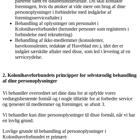
parterne samt en databehandleraftale. Du skal kontakte
foreningen, hvis du ønsker at vide mere om brug af dine
personoplysninger i forbindelse med indgåelse af
foreningsserviceaftaler.)
Behandling af oplysninger om personalet i
Kolonihaveforbundet (herunder personer som registreres i
forbindelse med rekruttering)
Behandling af ikke-medlemmer (konsulenter,
havekonsulenter, redaktør af Haveblad mv.), idet der er
indgået særskilte aftaler med disse, som led i levering af en
serviceydelse.
2. Kolonihaveforbundets principper for selvstændig behandling
af dine personoplysninger
Vi behandler overordnet set dine data for at opfylde vores
vedtægtsbestemte formål og i nogle tilfælde for at forbedre service
og tjenester til medlemmer og foreninger, se afsnit 3.
Vi behandler kun dine personoplysninger til disse formål, når vi har
en lovlig grund.
Lovlige grunde til behandling af personoplysninger i
Kolonihaveforbundet er primært: