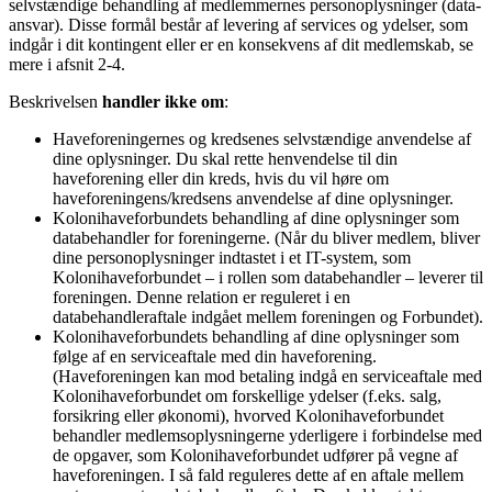
selvstændige behandling af medlemmernes personoplysninger (data-
ansvar). Disse formål består af levering af services og ydelser, som
indgår i dit kontingent eller er en konsekvens af dit medlemskab, se
mere i afsnit 2-4.
Beskrivelsen
handler ikke om
:
Haveforeningernes og kredsenes selvstændige anvendelse af
dine oplysninger. Du skal rette henvendelse til din
haveforening eller din kreds, hvis du vil høre om
haveforeningens/kredsens anvendelse af dine oplysninger.
Kolonihaveforbundets behandling af dine oplysninger som
databehandler for foreningerne. (Når du bliver medlem, bliver
dine personoplysninger indtastet i et IT-system, som
Kolonihaveforbundet – i rollen som databehandler – leverer til
foreningen. Denne relation er reguleret i en
databehandleraftale indgået mellem foreningen og Forbundet).
Kolonihaveforbundets behandling af dine oplysninger som
følge af en serviceaftale med din haveforening.
(Haveforeningen kan mod betaling indgå en serviceaftale med
Kolonihaveforbundet om forskellige ydelser (f.eks. salg,
forsikring eller økonomi), hvorved Kolonihaveforbundet
behandler medlemsoplysningerne yderligere i forbindelse med
de opgaver, som Kolonihaveforbundet udfører på vegne af
haveforeningen. I så fald reguleres dette af en aftale mellem