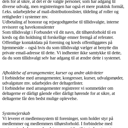
dels for at sikre, at det er de valgte personer, som har adgang til
diverse udvalg, men registreringen har også et mere praktisk formål,
f.eks. udarbejdelse af mail-distributionslister, tildeling af roller og
rettigheder i systemer mv.
Udbetaling af honorar og rejsegodtgørelse til tillidsvalgte, interne
revisorer og havekonsulenter
Som tillidsvalgt i Forbundet vil dit navn, dit tilhørsforhold til en
kreds og din holdning til forskellige emner fremgå af referater.
Offentlige kontaktdata på forening og kreds offentliggøres på
hjemmeside – også hvis du som tillidsvalgt vælger at benytte din
private email-adresse til dette. Vi indhenter ikke samtykke til dette,
da du som tillidsvalgt selv har adgang til at ændre dette i systemet.
Afholdelse af arrangementer, kurser og andre aktiviteter
I forbindelse med arrangementer, kongresser, kurser, udvalgsmøder,
udvalgsture mv. udarbejdes der deltagerlister.
I forbindelse med arrangementer registrerer vi sommetider om
deltagerne er dårligt gående eller dårligt hørende for at sikre, at
deltagerne får den bedst mulige oplevelse.
Systemejerskab
Vi leverer et medlemssystem til foreninger, som holder styr på
medlemmer og medlemmers tilhørsforhold. I forbindelse med