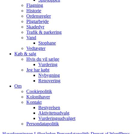
Flagning
Historie
Ordensregler
Pligtarbejde
Skadedyr
Trafik & parkering
Vand
Stophane
Vedtægter
Køb & salg
Hvis du vil sælge
Vurdering
Jeg har købt
Nybygning
Renovering
Om
Cookiepolitik
Kolonihaver
Kontakt
Bestyrelsen
Aktivitetsudvalg
Vurderingsudvalget
Persondatapolitik
Haveforeningen Lillegården
Persondatapolitik
Drevet af WordPress