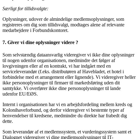
Særligt for tillidsvalgte:
Oplysninger, udover de almindelige medlemsoplysninger, som
registreres om dig som tillidsvalgt, modtages alene af relevante
medarbejdere i Forbundskontoret.
7. Giver vi dine oplysninger videre ?
Som selvstændig dataansvarlig videregiver vi ikke dine oplysninger
til nogen udenfor organisationen, medmindre det følger af
lovgivningen eller af en kontrakt, vi har indgået med en
serviceleverandør (f.eks. distributøren af Havebladet, et hotel i
forbindelse med et arrangement eller lignende). Vi videregiver heller
ikke personoplysninger til firmaer til markedsføring uden dit
samtykke. Vi overfører ikke dine personoplysninger til lande
udenfor EU/EØS.
Internt i organisationen har vi en arbejdsfordeling mellem kreds og
Kolonihaveforbund, og derfor videregiver vi bestemte typer af
henvendelser til kredsene, medmindre du direkte har frabedt dig
dette.
Som leverandør af et medlemssystem, et vurderingssystem samt et
Dialognet videregiver vi dine medlemsoplysninger til IT-