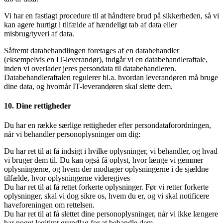
Vi har en fastlagt procedure til at håndtere brud på sikkerheden, så vi
kan agere hurtigt i tilfælde af hændeligt tab af data eller
misbrug/tyveri af data.
Såfremt databehandlingen foretages af en databehandler
(eksempelvis en IT-leverandør), indgår vi en databehandleraftale,
inden vi overlader jeres persondata til databehandleren.
Databehandleraftalen regulerer bl.a. hvordan leverandøren må bruge
dine data, og hvornår IT-leverandøren skal slette dem.
10. Dine rettigheder
Du har en række særlige rettigheder efter persondataforordningen,
når vi behandler personoplysninger om dig:
Du har ret til at få indsigt i hvilke oplysninger, vi behandler, og hvad
vi bruger dem til. Du kan også få oplyst, hvor længe vi gemmer
oplysningerne, og hvem der modtager oplysningerne i de sjældne
tilfælde, hvor oplysningerne videregives
Du har ret til at få rettet forkerte oplysninger. Før vi retter forkerte
oplysninger, skal vi dog sikre os, hvem du er, og vi skal notificere
haveforeningen om rettelsen.
Du har ret til at få slettet dine personoplysninger, når vi ikke længere
har noget legitimt grundlag for at behandle dem.