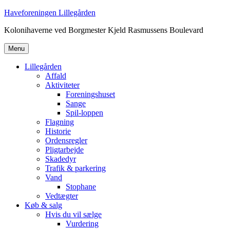
Videre
Haveforeningen Lillegården
til
Kolonihaverne ved Borgmester Kjeld Rasmussens Boulevard
indhold
Menu
Lillegården
Affald
Aktiviteter
Foreningshuset
Sange
Spil-loppen
Flagning
Historie
Ordensregler
Pligtarbejde
Skadedyr
Trafik & parkering
Vand
Stophane
Vedtægter
Køb & salg
Hvis du vil sælge
Vurdering