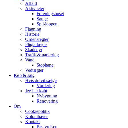
Affald
Aktiviteter
Foreningshuset
Sange
Spil-loppen
Flagning
Historie
Ordensregler
Pligtarbejde
Skadedyr
Trafik & parkering
Vand
Stophane
Vedtægter
Køb & salg
Hvis du vil sælge
Vurdering
Jeg har købt
Nybygning
Renovering
Om
Cookiepolitik
Kolonihaver
Kontakt
Bestyrelsen