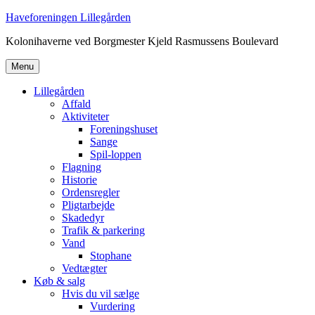
Videre
Haveforeningen Lillegården
til
Kolonihaverne ved Borgmester Kjeld Rasmussens Boulevard
indhold
Menu
Lillegården
Affald
Aktiviteter
Foreningshuset
Sange
Spil-loppen
Flagning
Historie
Ordensregler
Pligtarbejde
Skadedyr
Trafik & parkering
Vand
Stophane
Vedtægter
Køb & salg
Hvis du vil sælge
Vurdering