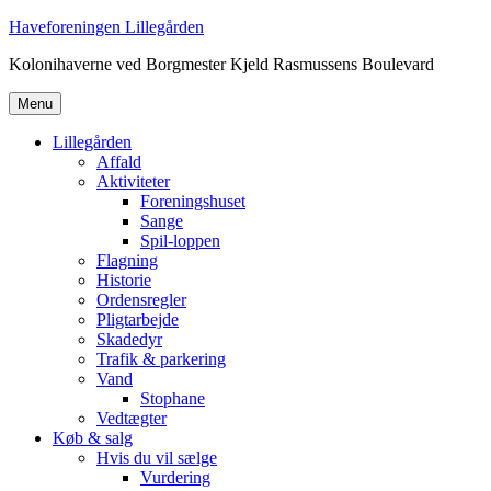
Videre
Haveforeningen Lillegården
til
Kolonihaverne ved Borgmester Kjeld Rasmussens Boulevard
indhold
Menu
Lillegården
Affald
Aktiviteter
Foreningshuset
Sange
Spil-loppen
Flagning
Historie
Ordensregler
Pligtarbejde
Skadedyr
Trafik & parkering
Vand
Stophane
Vedtægter
Køb & salg
Hvis du vil sælge
Vurdering