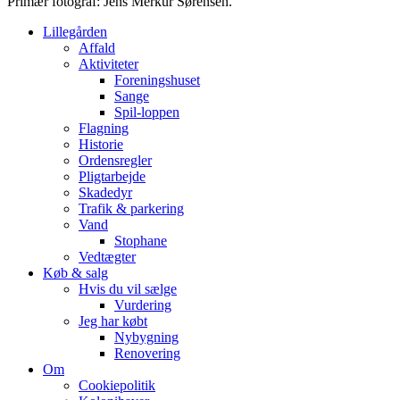
Primær fotograf: Jens Merkur Sørensen.
Lillegården
Affald
Aktiviteter
Foreningshuset
Sange
Spil-loppen
Flagning
Historie
Ordensregler
Pligtarbejde
Skadedyr
Trafik & parkering
Vand
Stophane
Vedtægter
Køb & salg
Hvis du vil sælge
Vurdering
Jeg har købt
Nybygning
Renovering
Om
Cookiepolitik