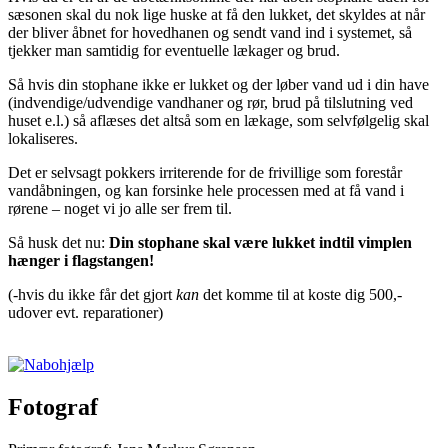
sæsonen skal du nok lige huske at få den lukket, det skyldes at når
der bliver åbnet for hovedhanen og sendt vand ind i systemet, så
tjekker man samtidig for eventuelle lækager og brud.
Så hvis din stophane ikke er lukket og der løber vand ud i din have
(indvendige/udvendige vandhaner og rør, brud på tilslutning ved
huset e.l.) så aflæses det altså som en lækage, som selvfølgelig skal
lokaliseres.
Det er selvsagt pokkers irriterende for de frivillige som forestår
vandåbningen, og kan forsinke hele processen med at få vand i
rørene – noget vi jo alle ser frem til.
Så husk det nu:
Din stophane skal være lukket indtil vimplen
hænger i flagstangen!
(-hvis du ikke får det gjort
kan
det komme til at koste dig 500,-
udover evt. reparationer)
Fotograf