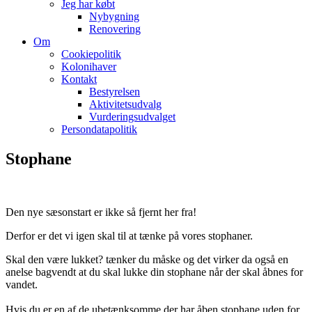
Jeg har købt
Nybygning
Renovering
Om
Cookiepolitik
Kolonihaver
Kontakt
Bestyrelsen
Aktivitetsudvalg
Vurderingsudvalget
Persondatapolitik
Stophane
Den nye sæsonstart er ikke så fjernt her fra!
Derfor er det vi igen skal til at tænke på vores stophaner.
Skal den være lukket? tænker du måske og det virker da også en
anelse bagvendt at du skal lukke din stophane når der skal åbnes for
vandet.
Hvis du er en af de ubetænksomme der har åben stophane uden for