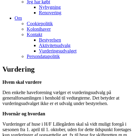
Jeg har købt
Nybygning
Renovering
Om
Cookiepolitik
Kolonihaver
Kontakt
Bestyrelsen
Aktivitetsudvalg
Vurderingsudvalget
Persondatapolitik
Vurdering
Hvem skal vurdere
Den enkelte haveforening vælger et vurderingsudvalg på
generalforsamlingen i henhold til vedtægterne. Det betyder at
vurderingsudvalget ikke er et udvalg under bestyrelsen.
Hvornår og hvordan
Vurderinger af huse i H/F Lillegården skal så vidt muligt foregå i
sæsonen fra 1. april til 1. oktober, uden for dette tidspunkt foretages
kun vurderinger af uopsættelig art, fx til brug for skifteretten m.m.