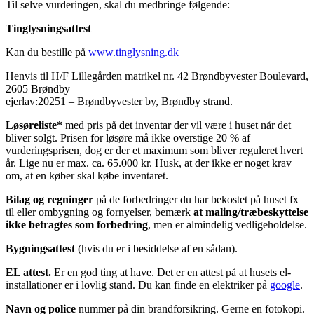
Til selve vurderingen, skal du medbringe følgende:
Tinglysningsattest
Kan du bestille på
www.tinglysning.dk
Henvis til H/F Lillegården matrikel nr. 42 Brøndbyvester Boulevard,
2605 Brøndby
ejerlav:20251 – Brøndbyvester by, Brøndby strand.
Løsøreliste*
med pris på det inventar der vil være i huset når det
bliver solgt. Prisen for løsøre må ikke overstige 20 % af
vurderingsprisen, dog er der et maximum som bliver reguleret hvert
år. Lige nu er max. ca. 65.000 kr. Husk, at der ikke er noget krav
om, at en køber skal købe inventaret.
Bilag
og regninger
på de forbedringer du har bekostet på huset fx
til eller ombygning og fornyelser, bemærk
at maling/træbeskyttelse
ikke betragtes som forbedring
, men er almindelig vedligeholdelse.
Bygningsattest
(hvis du er i besiddelse af en sådan).
EL attest.
Er en god ting at have. Det er en attest på at husets el-
installationer er i lovlig stand. Du kan finde en elektriker på
google
.
Navn og police
nummer på din brandforsikring. Gerne en fotokopi.