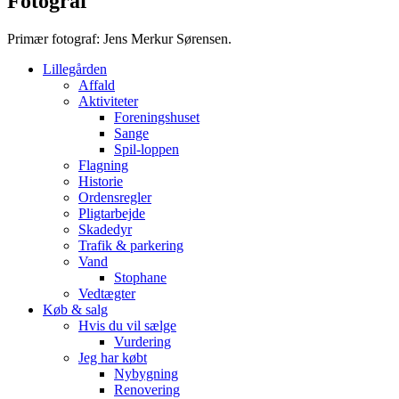
Fotograf
Primær fotograf: Jens Merkur Sørensen.
Lillegården
Affald
Aktiviteter
Foreningshuset
Sange
Spil-loppen
Flagning
Historie
Ordensregler
Pligtarbejde
Skadedyr
Trafik & parkering
Vand
Stophane
Vedtægter
Køb & salg
Hvis du vil sælge
Vurdering
Jeg har købt
Nybygning
Renovering