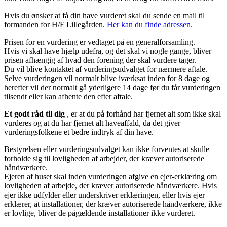
Hvis du ønsker at få din have vurderet skal du sende en mail til
formanden for H/F Lillegården.
Her kan du finde adressen.
Prisen for en vurdering er vedtaget på en generalforsamling.
Hvis vi skal have hjælp udefra, og det skal vi nogle gange, bliver
prisen afhængig af hvad den forening der skal vurdere tager.
Du vil blive kontaktet af vurderingsudvalget for nærmere aftale.
Selve vurderingen vil normalt blive iværksat inden for 8 dage og
herefter vil der normalt gå yderligere 14 dage før du får vurderingen
tilsendt eller kan afhente den efter aftale.
Et godt råd til dig
, er at du på forhånd har fjernet alt som ikke skal
vurderes og at du har fjernet alt haveaffald, da det giver
vurderingsfolkene et bedre indtryk af din have.
Bestyrelsen eller vurderingsudvalget kan ikke forventes at skulle
forholde sig til lovligheden af arbejder, der kræver autoriserede
håndværkere.
Ejeren af huset skal inden vurderingen afgive en ejer-erklæring om
lovligheden af arbejde, der kræver autoriserede håndværkere. Hvis
ejer ikke udfylder eller underskriver erklæringen, eller hvis ejer
erklærer, at installationer, der kræver autoriserede håndværkere, ikke
er lovlige, bliver de pågældende installationer ikke vurderet.