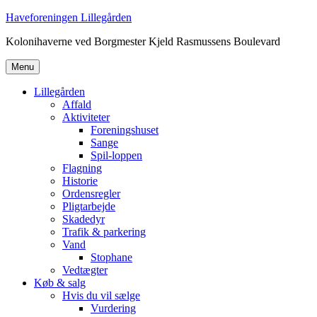
Videre
Haveforeningen Lillegården
til
Kolonihaverne ved Borgmester Kjeld Rasmussens Boulevard
indhold
Menu
Lillegården
Affald
Aktiviteter
Foreningshuset
Sange
Spil-loppen
Flagning
Historie
Ordensregler
Pligtarbejde
Skadedyr
Trafik & parkering
Vand
Stophane
Vedtægter
Køb & salg
Hvis du vil sælge
Vurdering